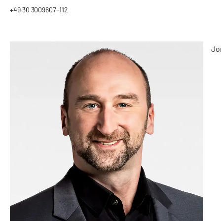
+49 30 3009607-112
Wir
Jo
freuen
uns
auf
Ihre
Anfrage