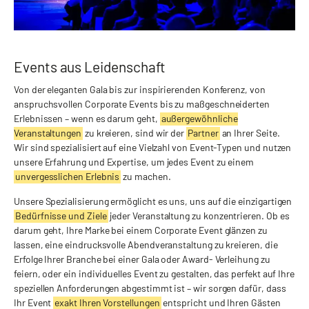
Events aus Leidenschaft
Von der eleganten Gala bis zur inspirierenden Konferenz, von
anspruchsvollen Corporate Events bis zu maßgeschneiderten
Erlebnissen – wenn es darum geht,
außergewöhnliche
Veranstaltungen
zu kreieren, sind wir der
Partner
an Ihrer Seite.
Wir sind spezialisiert auf eine Vielzahl von Event-Typen und nutzen
unsere Erfahrung und Expertise, um jedes Event zu einem
unvergesslichen Erlebnis
zu machen.
Unsere Spezialisierung ermöglicht es uns, uns auf die einzigartigen
Bedürfnisse und Ziele
jeder Veranstaltung zu konzentrieren. Ob es
darum geht, Ihre Marke bei einem Corporate Event glänzen zu
lassen, eine eindrucksvolle Abendveranstaltung zu kreieren, die
Erfolge Ihrer Branche bei einer Gala oder Award- Verleihung zu
feiern, oder ein individuelles Event zu gestalten, das perfekt auf Ihre
speziellen Anforderungen abgestimmt ist – wir sorgen dafür, dass
Ihr Event
exakt Ihren Vorstellungen
entspricht und Ihren Gästen