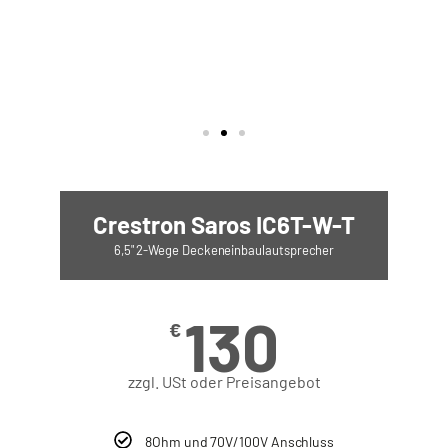
Crestron Saros IC6T-W-T
6,5" 2-Wege Deckeneinbaulautsprecher
130
€
zzgl. USt oder Preisangebot
8Ohm und 70V/100V Anschluss