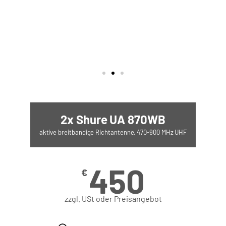
2x Shure UA 870WB
aktive breitbandige Richtantenne, 470-900 MHz UHF
450
€
zzgl. USt oder Preisangebot