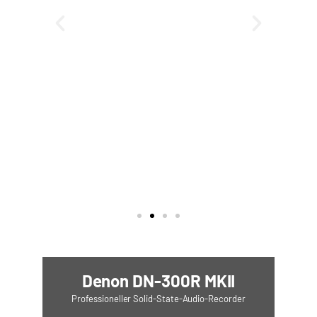
Denon DN-300R MKII
Professioneller Solid-State-Audio-Recorder