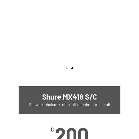
Shure MX418 S/C
Schwanenhalsmikrofon mit abnehmbarem Fuß
200
€