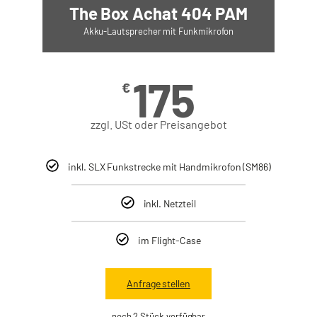
The Box Achat 404 PAM
Akku-Lautsprecher mit Funkmikrofon
175
€
zzgl. USt oder Preisangebot
inkl. SLX Funkstrecke mit Handmikrofon (SM86)
inkl. Netzteil
im Flight-Case
Anfrage stellen
noch 2 Stück verfügbar