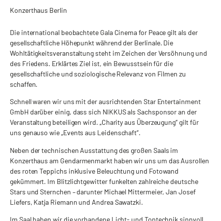
Konzerthaus Berlin
Die international beobachtete Gala Cinema for Peace gilt als der
gesellschaftliche Höhepunkt während der Berlinale. Die
Wohltätigkeitsveranstaltung steht im Zeichen der Versöhnung und
des Friedens. Erklärtes Ziel ist, ein Bewusstsein für die
gesellschaftliche und soziologische Relevanz von Filmen zu
schaffen.
Schnell waren wir uns mit der ausrichtenden Star Entertainment
GmbH darüber einig, dass sich NIKKUS als Sachsponsor an der
Veranstaltung beteiligen wird. „Charity aus Überzeugung“ gilt für
uns genauso wie „Events aus Leidenschaft“.
Neben der technischen Ausstattung des großen Saals im
Konzerthaus am Gendarmenmarkt haben wir uns um das Ausrollen
des roten Teppichs inklusive Beleuchtung und Fotowand
gekümmert. Im Blitzlichtgewitter funkelten zahlreiche deutsche
Stars und Sternchen – darunter Michael Mittermeier, Jan Josef
Liefers, Katja Riemann und Andrea Sawatzki.
Im Saal haben wir die vorhandene Licht- und Tontechnik sinnvoll