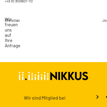
+49 30 3009607-112
Wir
Christian
Jo
freuen
uns
auf
Ihre
Anfrage
Wir sind Mitglied bei